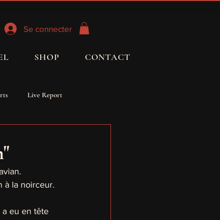
Se connecter
EL
SHOP
CONTACT
rts
Live Report
S FROIDES
OROB
n"
avian.
 à la noirceur.
 a eu en tête 