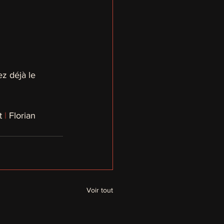
z déjà le 
t 
|
 Florian 
Voir tout