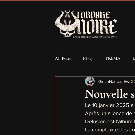
All Posts
FT-17
TRËMA
GirlsnNantes Eva
2
MALKAVIAN
INITIATION
Nouvelle s
Le 10 janvier 2025 a
CORNUCOPIA
SORCIÈRE
Après un silence de 4
Delusion est l'album 
La complexité des co