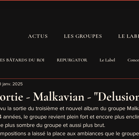
ACTUS
LES GROUPES
LE LAB
LES BÂTARDS DU ROI
REPURGATOR
Le Label
Conce
0 janv. 2025
Ǥứŕū
ORBITAL DECAY MMXXIV
OWLS
TERRE
ortie - Malkavian - "Delusio
 vu la sortie du troisième et nouvel album du groupe Malk
Photos
Chronique d'album
Interview
Vidéos
 années, le groupe revient plein fort et encore plus enclin
le plus sombre du groupe et aussi plus brut.
mpositions a laissé la place aux ambiances que le groupe