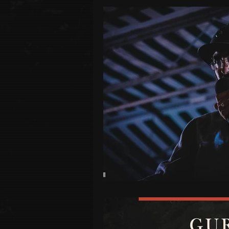
Live Report
MALKAVIAN
TERRES FROIDES
OROB
Vidéos