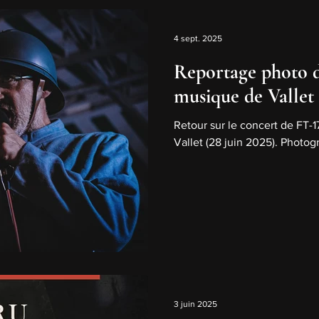
INITIATION
Ǥứŕū
ORBITAL DECAY MMXXIV
4 sept. 2025
Reportage photo d'
CORNUCOPIA
SORCIÈRE
Photos
Chroni
musique de Vallet
Retour sur le concert de FT-1
Vallet (28 juin 2025). Photo
3 juin 2025