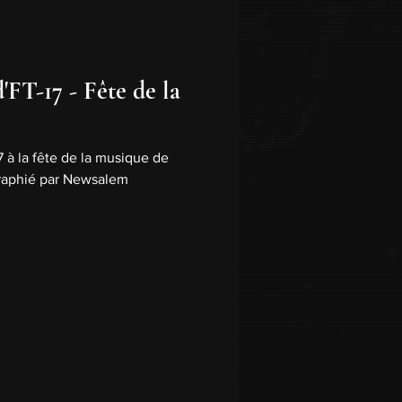
OWLS
FT-17 - Fête de la
que d'album
Interview
7 à la fête de la musique de
graphié par Newsalem