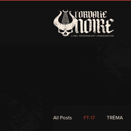
All Posts
FT-17
TRËMA