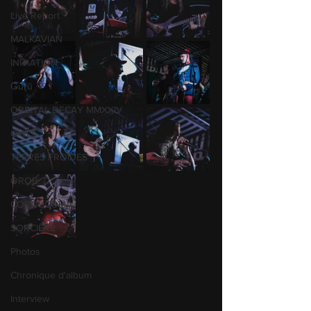
Live Report
MALKAVIAN
INITIATION
Ǥứŕū
ORBITAL DECAY MMXXIV
OWLS
TERRES FROIDES
OROB
CORNUCOPIA
SORCIÈRE
Photos
Chronique d'album
Interview