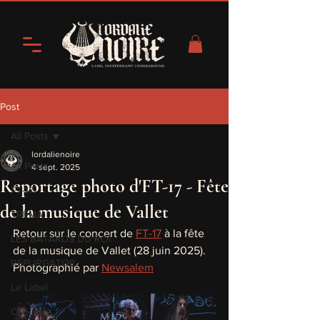
Post
All Posts
lordalienoire
All Posts
4 sept. 2025
Reportage photo d'FT-17 - Fête
FT-17
de la musique de Vallet
TRËMA
Retour sur le concert de 
FT-17
 à la fête 
LES BÂTARDS DU ROI
de la musique de Vallet (28 juin 2025).
REPURGATOR
Photographié par 
Newsalem
Le Label
Concerts