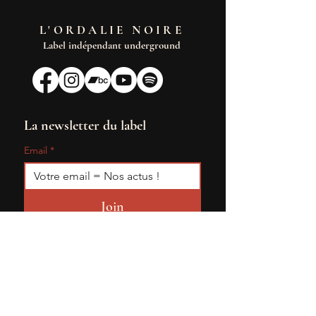
L'ORDALIE NOIRE
Label indépendant underground
La newsletter du label
Email
*
Join
Je souhaite recevoir les 
actualités de L'Ordalie Noire
Mentions légales
|
Conditions générales de vente
|
Expéditions & retours
|
Conditions d'utilisation
|
Politique de confidentialité